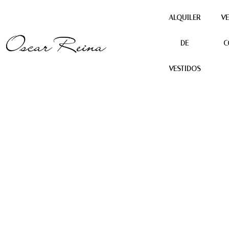
ALQUILER
VE
DE
C
Producto anterior
Siguiente producto
VESTIDOS