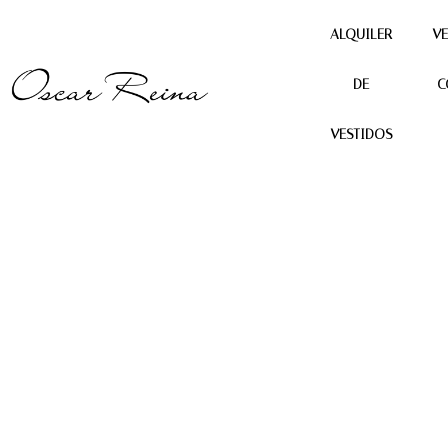
ALQUILER
VE
DE
C
Producto anterior
Siguiente producto
VESTIDOS