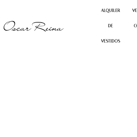
ALQUILER
VE
DE
C
Producto anterior
Siguiente producto
VESTIDOS