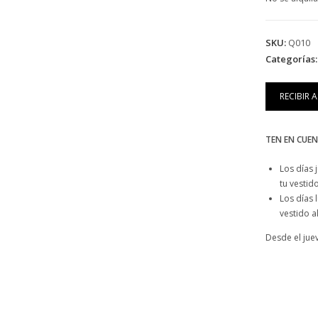
SKU:
Q010
Categorías
RECIBIR 
TEN EN CUEN
Los días
tu vestid
Los días 
vestido a
Desde el jue