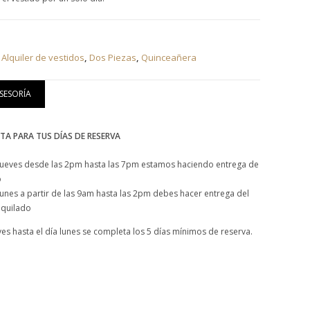
:
Alquiler de vestidos
,
Dos Piezas
,
Quinceañera
ASESORÍA
TA PARA TUS DÍAS DE RESERVA
 jueves desde las 2pm hasta las 7pm estamos haciendo entrega de
o
lunes a partir de las 9am hasta las 2pm debes hacer entrega del
lquilado
ves hasta el día lunes se completa los 5 días mínimos de reserva.