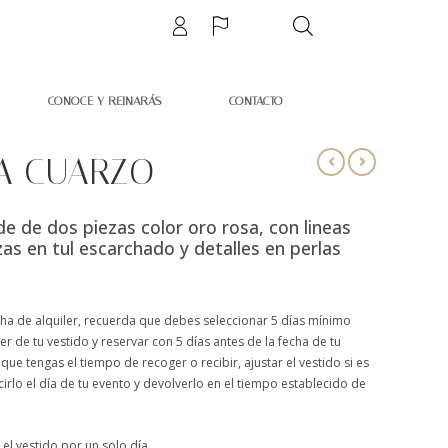
CONOCE Y REINARÁS
CONTACTO
A CUARZO
de de dos piezas color oro rosa, con lineas
zas en tul escarchado y detalles en perlas
cha de alquiler, recuerda que debes seleccionar 5 días mínimo
ler de tu vestido y reservar con 5 días antes de la fecha de tu
que tengas el tiempo de recoger o recibir, ajustar el vestido si es
cirlo el día de tu evento y devolverlo en el tiempo establecido de
 el vestido por un solo día.