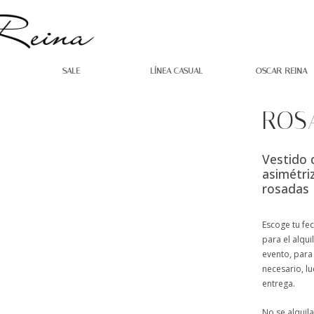
SALE
LÍNEA CASUAL
OSCAR REINA
ROS
Vestido 
asimétri
rosadas
Escoge tu fe
para el alqui
evento, para 
necesario, lu
entrega.
No se alquila